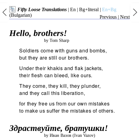
Fifty Loose Translations
|
En
|
Bg+literal
|
En+Bg
(Bulgarian)
Previous
|
Next
Hello, brothers!
by Tom Sharp
Soldiers come with guns and bombs,
but they are still our brothers.
Under their khakis and flak jackets,
their flesh can bleed, like ours.
They come, they kill, they plunder,
and they call this liberation,
for they free us from our own mistakes
to make us suffer the mistakes of others.
Здраствуйте, братушки!
by Иван Вазов (Ivan Vazov)