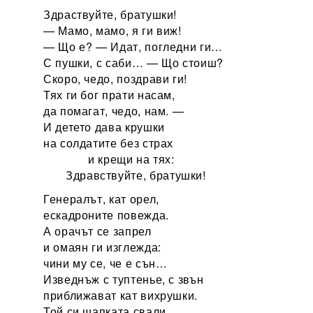
Здраствуйте, братушки!
— Мамо, мамо, я ги виж!
— Що е? — Идат, погледни ги…
С пушки, с саби… — Що стоиш?
Скоро, чедо, поздрави ги!
Тях ги бог прати насам,
да помагат, чедо, нам. —
И детето дава крушки
на солдатите без страх
и крещи на тях:
Здравствуйте, братушки!
Генералът, кат орел,
ескадроните повежда.
А орачът се запрел
и омаян ги изглежда:
чини му се, че е сън…
Изведнъж с туптенье, с звън
приближават кат вихрушки.
Той си шапката свали