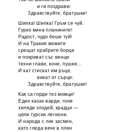
и ги поздрави:
Здравствуйте, братушки!
Шипка! Шипка! Гръм се чуй.
Гурко мина планините!
Радост, чудо беше туй!
И на Тракия момите
срещат храбрите борци
и покриват със венци
техни глави, коне, пушки…
И кат стискат им ръце,
викат от сърце:
Здравствуйте, братушки!
Как са горди тез момци!
Един казак варди, гони
хиляди злодей, крадци —
цели турски легиони.
И народа с лик засмен,
като гледа вече в плен