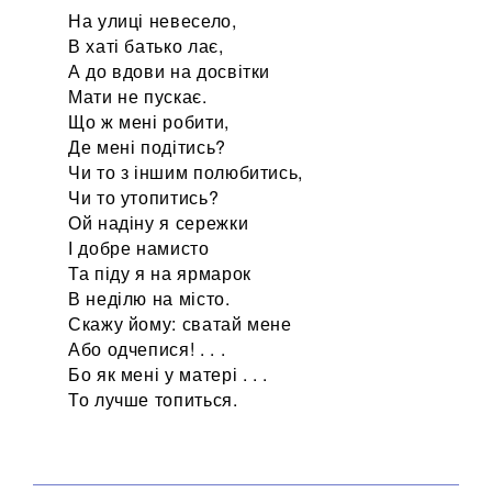
На улиці невесело,
В хаті батько лає,
А до вдови на досвітки
Мати не пускає.
Що ж мені робити,
Де мені подітись?
Чи то з іншим полюбитись,
Чи то утопитись?
Ой надіну я сережки
І добре намисто
Та піду я на ярмарок
В неділю на місто.
Скажу йому: сватай мене
Або одчепися! . . .
Бо як мені у матері . . .
То лучше топиться.