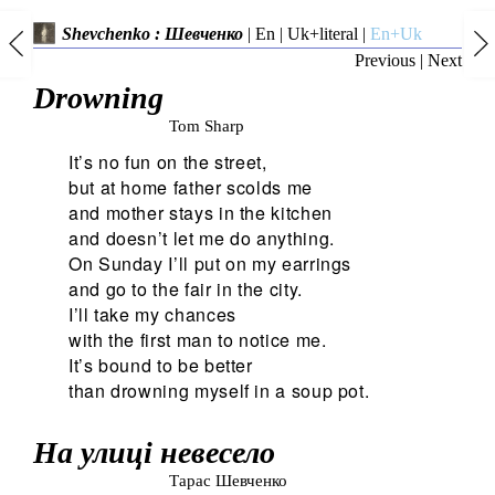
Shevchenko : Шевченко
|
En
|
Uk+literal
|
En+Uk
Previous
|
Next
Drowning
Tom Sharp
It’s no fun on the street,
but at home father scolds me
and mother stays in the kitchen
and doesn’t let me do anything.
On Sunday I’ll put on my earrings
and go to the fair in the city.
I’ll take my chances
with the first man to notice me.
It’s bound to be better
than drowning myself in a soup pot.
На улиці невесело
Тарас Шевченко