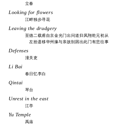
立春
Looking for flowers
江畔独步寻花
Leaving the drudgery
至德二载甫自京金光门出问道归凤翔乾元初从
左拾遗移华州掾与亲故别因出此门有悲往事
Defenses
潼关吏
Li Bai
春日忆李白
Qintai
琴台
Unrest in the east
江亭
Yu Temple
禹庙