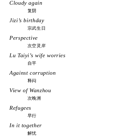
Cloudy again
复阴
Jizi’s birthday
宗武生日
Perspective
次空灵岸
Lu Taiyi’s wife worries
自平
Against corruption
释闷
View of Wanzhou
次晚洲
Refugees
早行
In it together
解忧