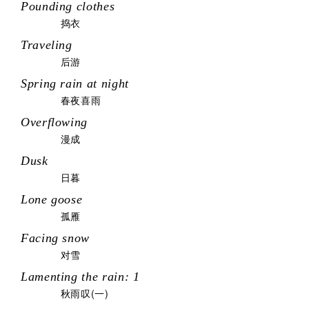
Pounding clothes
捣衣
Traveling
后游
Spring rain at night
春夜喜雨
Overflowing
漫成
Dusk
日暮
Lone goose
孤雁
Facing snow
对雪
Lamenting the rain: 1
秋雨叹(一)