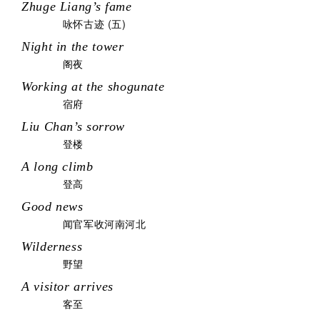
Zhuge Liang’s fame
咏怀古迹 (五)
Night in the tower
阁夜
Working at the shogunate
宿府
Liu Chan’s sorrow
登楼
A long climb
登高
Good news
闻官军收河南河北
Wilderness
野望
A visitor arrives
客至