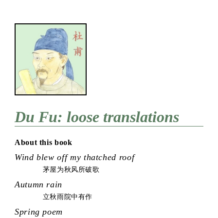
Du Fu: loose translations
About this book
Wind blew off my thatched roof
茅屋为秋风所破歌
Autumn rain
立秋雨院中有作
Spring poem